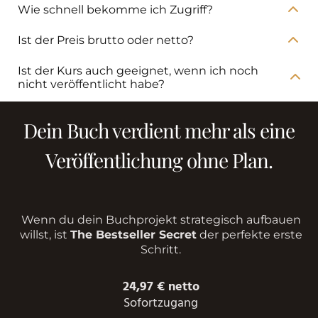
Nein. Dieser Kurs ist bewusst kompakt und
Wie schnell bekomme ich Zugriff?
aufbauen willst.
fokussiert. Er zeigt dir die Grundlagen, die viele zu
Sofort nach dem Kauf.
Ist der Preis brutto oder netto?
spät verstehen.
Der aktuelle Preis beträgt 24,97 € netto.
Ist der Kurs auch geeignet, wenn ich noch
nicht veröffentlicht habe?
Ja, sogar besonders dann. So kannst du
strategische Fehler vermeiden, bevor du sie
Dein Buch verdient mehr als eine
überhaupt machst.
Veröffentlichung ohne Plan.
Wenn du dein Buchprojekt strategisch aufbauen
willst, ist
The Bestseller Secret
der perfekte erste
Schritt.
24,97 € netto
Sofortzugang