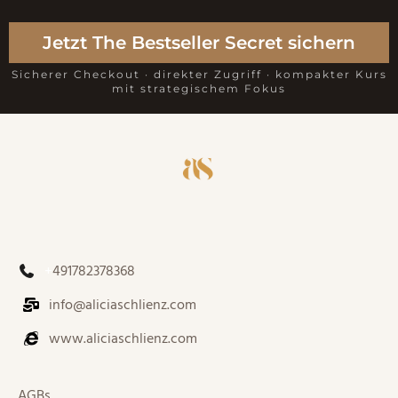
Jetzt The Bestseller Secret sichern
Sicherer Checkout · direkter Zugriff · kompakter Kurs
mit strategischem Fokus
+
491782378368
info@aliciaschlienz.com
www.aliciaschlienz.com
AGBs